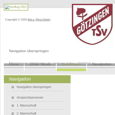
Copyright © 2026
BeLa, Rinschheim
Navigation überspringen
TSV Götzingen
>
Abteilungen
>
F - Junioren
>
Archiv
>
2013/2014
Home
Unser Verein
Abteilungen
Neuigkeiten
Navigation
Navigation überspringen
Ansprechpersonen
1. Mannschaft
2. Mannschaft