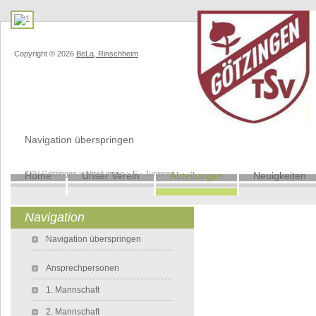
Copyright © 2026
BeLa, Rinschheim
Navigation überspringen
TSV Götzingen
>
Abteilungen
>
E - Junioren
Home
Unser Verein
Abteilungen
Neuigkeiten
Navigation
Navigation überspringen
Ansprechpersonen
1. Mannschaft
2. Mannschaft