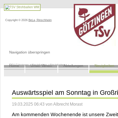
Copyright © 2026
BeLa, Rinschheim
Navigation überspringen
TSV Götzingen
>
Neuigkeiten
>
Neuigkeiten
Home
Unser Verein
Abteilungen
Neuigkeiten
Auswärtsspiel am Sonntag in Großri
19.03.2025 06:43 von Albrecht Morast
Am kommenden Wochenende ist unsere Zweite s